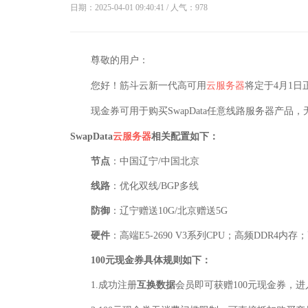
日期：2025-04-01 09:40:41 / 人气：
978
尊敬的用户：
您好！筋斗云新一代高可用
云服务器
将定于4月1日
现金券可用于购买SwapData任意线路服务器产品
SwapData
云服务器
相关配置如下：
节点
：中国辽宁/中国北京
线路
：优化双线/BGP多线
防御
：辽宁赠送10G/北京赠送5G
硬件
：高端E5-2690 V3系列CPU；高频DDR4内存；
100元现金券具体规则如下：
1.成功注册
互换数据
会员即可获赠100元现金券，进