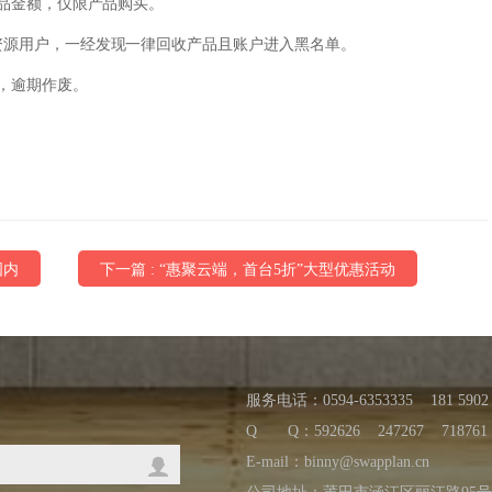
产品金额，仅限产品购买。
资源用户，一经发现一律回收产品且账户进入黑名单。
用，逾期作废。
国内
下一篇 : “惠聚云端，首台5折”大型优惠活动
服务电话：0594-6353335 181 5902 
Q Q：
592626
247267
718761
E-mail：binny@swapplan.cn